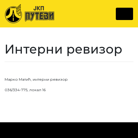
Интерни ревизор
Марко Матић, интерни ревизор
036/334-775, локал 16